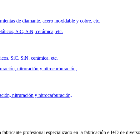
mientas de diamante, acero inoxidable y cobre, etc.
icos, SiC, SiN, cerámica, etc.
ción, nitruración y nitrocarburación,
ofesional especializado en la fabricación e I+D de diversos tip