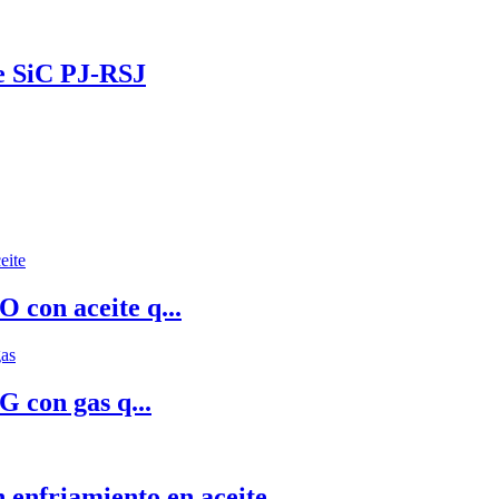
de SiC PJ-RSJ
 con aceite q...
 con gas q...
enfriamiento en aceite...