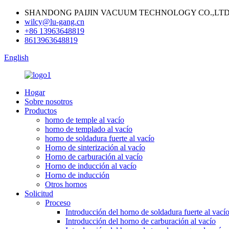
SHANDONG PAIJIN VACUUM TECHNOLOGY CO.,LTD
wilcy@lu-gang.cn
+86 13963648819
8613963648819
English
Hogar
Sobre nosotros
Productos
horno de temple al vacío
horno de templado al vacío
horno de soldadura fuerte al vacío
Horno de sinterización al vacío
Horno de carburación al vacío
Horno de inducción al vacío
Horno de inducción
Otros hornos
Solicitud
Proceso
Introducción del horno de soldadura fuerte al vací
Introducción del horno de carburación al vacío